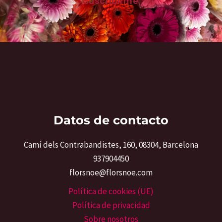
Suscribirme
i
l
*
Datos de contacto
Camí dels Contrabandistes, 160, 08304, Barcelona
937904450
florsnoe@florsnoe.com
Política de cookies (UE)
Política de privacidad
Sobre nosotros