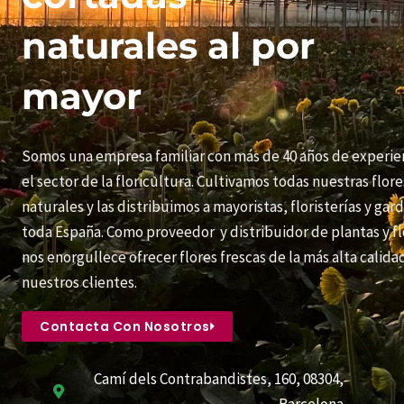
naturales al por
mayor
Somos una empresa familiar con más de 40 años de experie
el sector de la floricultura. Cultivamos todas nuestras flore
naturales y las distribuimos a mayoristas, floristerías y gar
toda España. Como proveedor y distribuidor de plantas y fl
nos enorgullece ofrecer flores frescas de la más alta calida
nuestros clientes.
Contacta Con Nosotros
Camí dels Contrabandistes, 160, 08304,