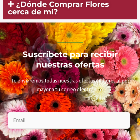
¿Dónde Comprar Flores
cerca de mí?​
Suscríbete para recibir
nuestras ofertas
Te enviaremos todas nuestras ofertas en flores al por
mayor a tu correo electrónico.
E
m
a