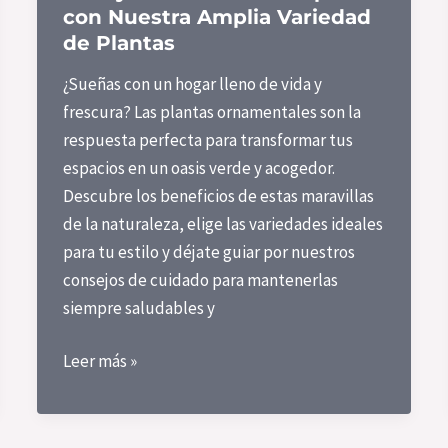
Sobre
con Nuestra Amplia Variedad
Esta
de Plantas
Flor
¿Sueñas con un hogar lleno de vida y
Versátil
frescura? Las plantas ornamentales son la
respuesta perfecta para transformar tus
espacios en un oasis verde y acogedor.
Descubre los beneficios de estas maravillas
de la naturaleza, elige las variedades ideales
para tu estilo y déjate guiar por nuestros
consejos de cuidado para mantenerlas
siempre saludables y
Plantas
Leer más »
Ornamentales:
Dale
Vida