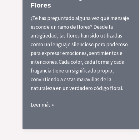
Navidad
Flores
¿Te has preguntado alguna vez qué mensaje
esconde un ramo de flores? Desde la
antigüedad, las flores han sido utilizadas
como un lenguaje silencioso pero poderoso
para expresar emociones, sentimientos e
intenciones. Cada color, cada forma y cada
fragancia tiene un significado propio,
convirtiendo a estas maravillas de la
naturaleza en un verdadero código floral.
Simbolismo
Leer más »
y
Belleza:
Descubre
el