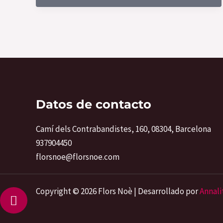
y
Significado
de
esta
Alegre
Flor
Datos de contacto
Camí dels Contrabandistes, 160, 08304, Barcelona
937904450
florsnoe@florsnoe.com
Copyright © 2026 Flors Noè | Desarrollado por
Annali