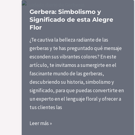
Significado
Gerbera: Simbolismo y
de
Significado de esta Alegre
las
Flor
Flores
¿Te cautiva la belleza radiante de las
gerberas y te has preguntado qué mensaje
esconden sus vibrantes colores? En este
artículo, te invitamos a sumergirte en el
fascinante mundo de las gerberas,
descubriendo su historia, simbolismo y
significado, para que puedas convertirte en
un experto en el lenguaje floral y ofrecer a
tus clientes las
Gerbera:
Leer más »
Simbolismo