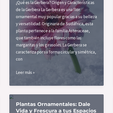
¿Qué es la Gerbera? Origen y Características
de la Gerbera La Gerbera es una flor
ornamental muy popular gracias a su belleza
y versatilidad. Originaria de Sudáfrica, esta
planta pertenece a la familia Asteraceae,
que también incluye flores como las
margaritas y los girasoles. La Gerbera se
caracteriza por su forma circular y simétrica,
con
Gerbera:
Leer más »
Todo
lo
Que
Necesitas
Plantas Ornamentales: Dale
Saber
Vida y Frescura a tus Espacios