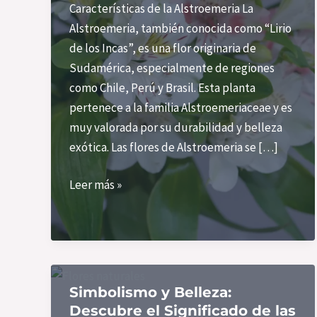
Características de la Alstroemeria La
Alstroemeria, también conocida como “Lirio
de los Incas”, es una flor originaria de
Sudamérica, especialmente de regiones
como Chile, Perú y Brasil. Esta planta
pertenece a la familia Alstroemeriaceae y es
muy valorada por su durabilidad y belleza
exótica. Las flores de Alstroemeria se […]
Alstroemeria:
Leer más »
La
Flor
Perfecta
para
Decorar
Simbolismo y Belleza:
en
Descubre el Significado de las