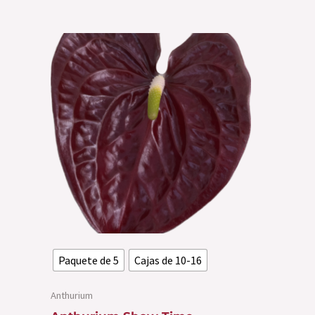
Este
producto
tiene
múltiples
variantes.
Las
opciones
se
pueden
elegir
en
la
Paquete de 5
Cajas de 10-16
página
Anthurium
de