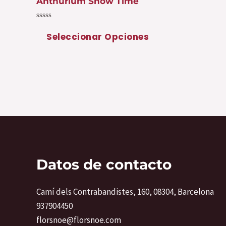
Anthurium Show Time
producto
Valorado
con
Seleccionar Opciones
0
de
5
Datos de contacto
Camí dels Contrabandistes, 160, 08304, Barcelona
937904450
florsnoe@florsnoe.com