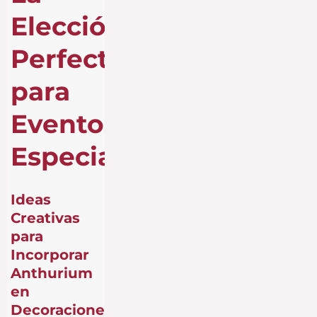
Elección
Perfecta
para
Eventos
Especiales
Ideas
Creativas
para
Incorporar
Anthurium
en
Decoraciones