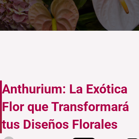
Anthurium: La Exótica
Flor que Transformará
tus Diseños Florales