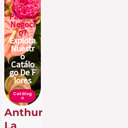
As
Flores
Para Tu
Negoci
O?
Explota
Nuestr
O
Catálo
Go De F
Lores
Catálog
O
Anthurium:
La