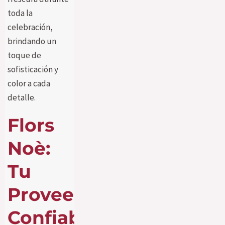
toda la
celebración,
brindando un
toque de
sofisticación y
color a cada
detalle.
Flors
Noè:
Tu
Proveedor
Confiable