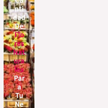
Nti
Dad
De
Flo
Res
Nat
Ura
Les
Par
A
Tu
Ne