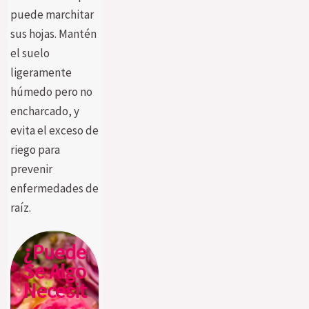
puede marchitar
sus hojas. Mantén
el suelo
ligeramente
húmedo pero no
encharcado, y
evita el exceso de
riego para
prevenir
enfermedades de
raíz.
¿Puede
Se Algo
Necesit