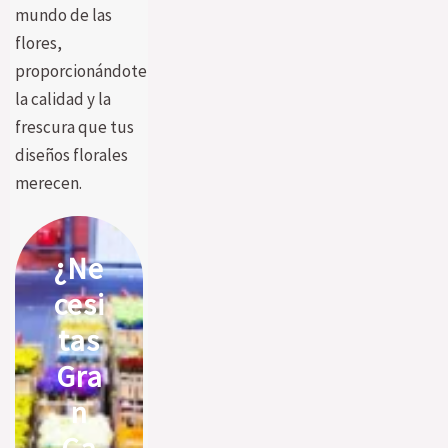
mundo de las
flores,
proporcionándote
la calidad y la
frescura que tus
diseños florales
merecen.
¿Ne
Cesi
Tas
Gra
N
Ca