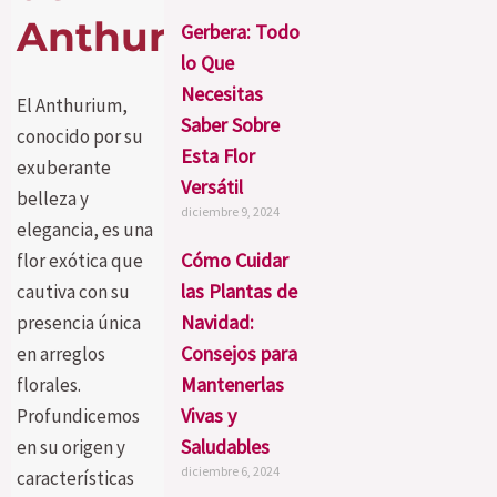
Anthurium
Gerbera: Todo
lo Que
Necesitas
El Anthurium,
Saber Sobre
conocido por su
Esta Flor
exuberante
Versátil
belleza y
diciembre 9, 2024
elegancia, es una
Cómo Cuidar
flor exótica que
las Plantas de
cautiva con su
Navidad:
presencia única
Consejos para
en arreglos
Mantenerlas
florales.
Vivas y
Profundicemos
Saludables
en su origen y
diciembre 6, 2024
características