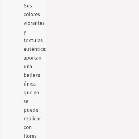
Sus
colores
vibrantes
y
texturas
auténticas
aportan
una
belleza
única
que no
se
puede
replicar
con
flores