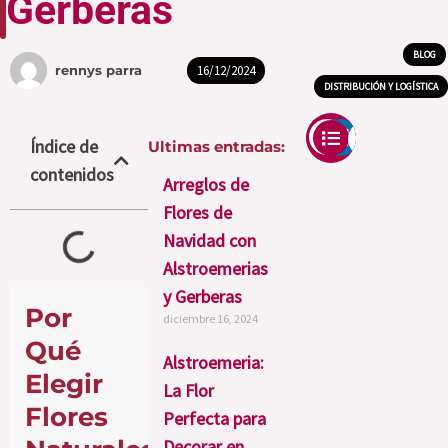
Gerberas
BLOG
,
16/12/2024
rennys parra
DISTRIBUCIÓN Y LOGÍSTICA
Índice de
Ultimas entradas:
contenidos
Arreglos de
Flores de
Navidad con
Alstroemerias
y Gerberas
Por
diciembre 16, 2024
Qué
Alstroemeria:
Elegir
La Flor
Flores
Perfecta para
Decorar en