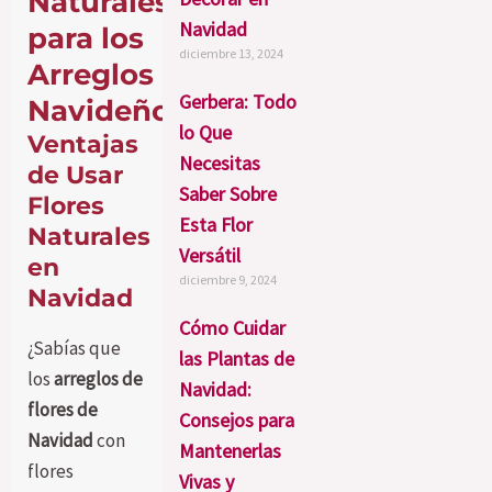
Naturales
Navidad
para los
diciembre 13, 2024
Arreglos
Gerbera: Todo
Navideños
lo Que
Ventajas
Necesitas
de Usar
Saber Sobre
Flores
Esta Flor
Naturales
Versátil
en
diciembre 9, 2024
Navidad
Cómo Cuidar
¿Sabías que
las Plantas de
los
arreglos de
Navidad:
flores de
Consejos para
Navidad
con
Mantenerlas
flores
Vivas y