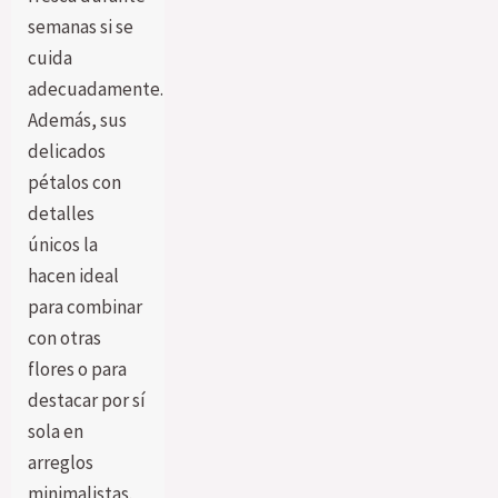
semanas si se
cuida
adecuadamente.
Además, sus
delicados
pétalos con
detalles
únicos la
hacen ideal
para combinar
con otras
flores o para
destacar por sí
sola en
arreglos
minimalistas.