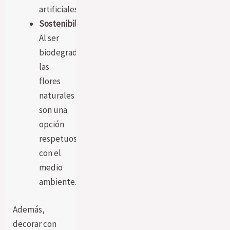
artificiales.
Sostenibilidad:
Al ser
biodegradables,
las
flores
naturales
son una
opción
respetuosa
con el
medio
ambiente.
Además,
decorar con