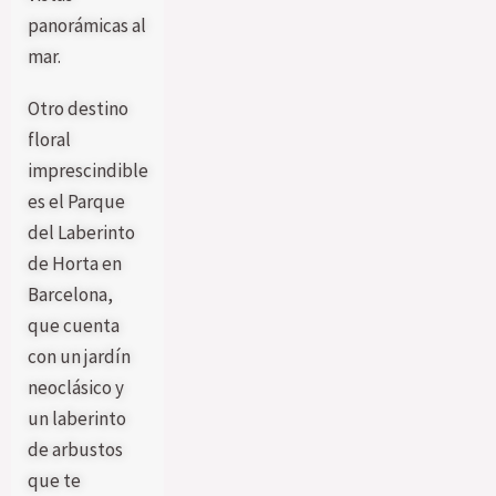
panorámicas al
mar.
Otro destino
floral
imprescindible
es el Parque
del Laberinto
de Horta en
Barcelona,
que cuenta
con un jardín
neoclásico y
un laberinto
de arbustos
que te