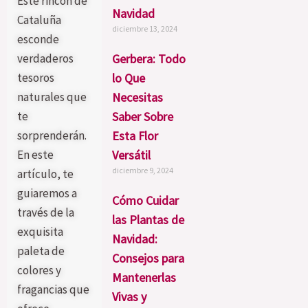
Este rincón de
Navidad
Cataluña
diciembre 13, 2024
esconde
verdaderos
Gerbera: Todo
tesoros
lo Que
naturales que
Necesitas
te
Saber Sobre
sorprenderán.
Esta Flor
En este
Versátil
diciembre 9, 2024
artículo, te
guiaremos a
Cómo Cuidar
través de la
las Plantas de
exquisita
Navidad:
paleta de
Consejos para
colores y
Mantenerlas
fragancias que
Vivas y