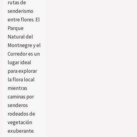
rutas de
senderismo
entre flores. El
Parque
Natural del
Montnegre y el
Corredor es un
lugar ideal
para explorar
la flora local
mientras
caminas por
senderos
rodeados de
vegetación
exuberante.