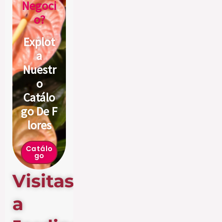
Negoci
O?
Explot
A
Nuestr
O
Catálo
Go De F
Lores
Catálo
Go
Visitas
a