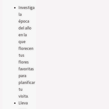
Investiga
la
época
del año
en la
que
florecen
tus
flores
favoritas
para
planificar
tu
visita.
Lleva