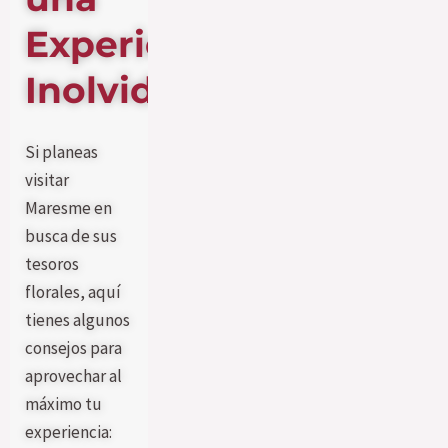
Experiencia
Inolvidable
Si planeas
visitar
Maresme en
busca de sus
tesoros
florales, aquí
tienes algunos
consejos para
aprovechar al
máximo tu
experiencia: