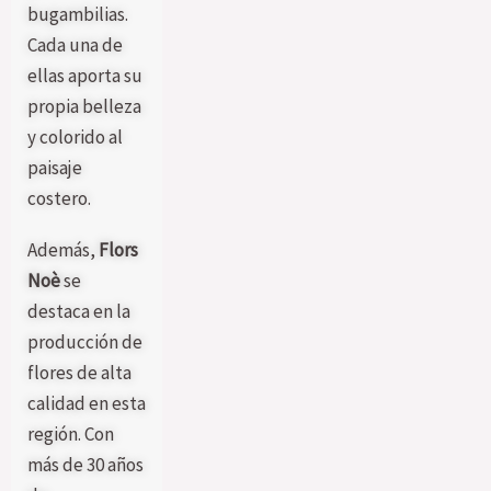
bugambilias.
Cada una de
ellas aporta su
propia belleza
y colorido al
paisaje
costero.
Además,
Flors
Noè
se
destaca en la
producción de
flores de alta
calidad en esta
región. Con
más de 30 años