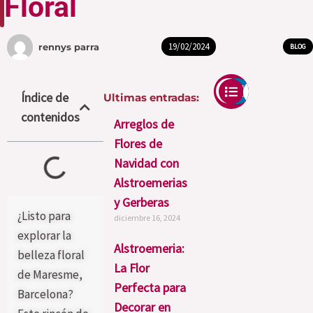
Floral
19/02/2024
rennys parra
BLOG
Índice de
Ultimas entradas:
contenidos
Arreglos de
Flores de
Navidad con
Alstroemerias
y Gerberas
¿Listo para
diciembre 16, 2024
explorar la
Alstroemeria:
belleza floral
La Flor
de Maresme,
Perfecta para
Barcelona?
Decorar en