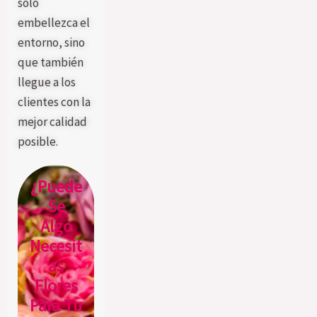
solo
embellezca el
entorno, sino
que también
llegue a los
clientes con la
mejor calidad
posible.
¿Puede
Se
Algo
Necesit
As
Flores
Para Tu