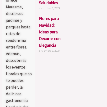
ofrece
Saludables
Maresme,
diciembre 6, 2024
desde sus
Flores para
jardines y
Navidad:
parques hasta
Ideas para
rutas de
Decorar con
senderismo
Elegancia
entre flores.
diciembre 2, 2024
Además,
descubrirás
los eventos
florales que no
te puedes
perder, la
deliciosa
gastronomía