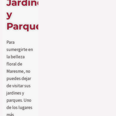
Jardines
y
Parques
Para
sumergirte en
la belleza
floral de
Maresme, no
puedes dejar
de visitar sus
jardines y
parques. Uno
de los lugares
más