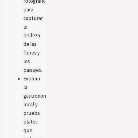
fotográfica
para
capturar
la
belleza
de las
flores y
los
paisajes.
Explora
la
gastronomía
local y
prueba
platos
que