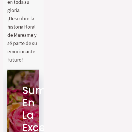
en toda su
gloria.
¡Descubre la
historia floral
de Maresme y
sé parte de su
emocionante
futuro!
Sumérgete
En
La
Excelencia