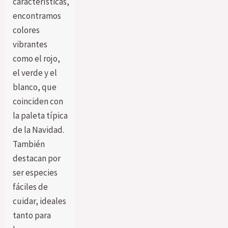
características,
encontramos
colores
vibrantes
como el rojo,
el verde y el
blanco, que
coinciden con
la paleta típica
de la Navidad.
También
destacan por
ser especies
fáciles de
cuidar, ideales
tanto para