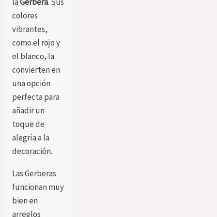
la
Gerbera
. Sus
colores
vibrantes,
como el rojo y
el blanco, la
convierten en
una opción
perfecta para
añadir un
toque de
alegría a la
decoración.
Las Gerberas
funcionan muy
bien en
arreglos