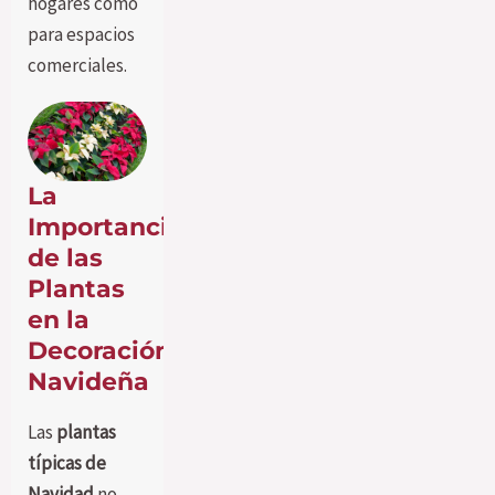
hogares como
para espacios
comerciales.
La
Importancia
de las
Plantas
en la
Decoración
Navideña
Las
plantas
típicas de
Navidad
no