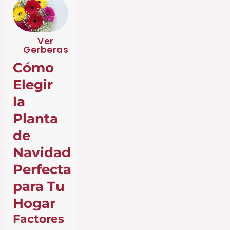
Ver
Gerberas
Cómo
Elegir
la
Planta
de
Navidad
Perfecta
para Tu
Hogar
Factores