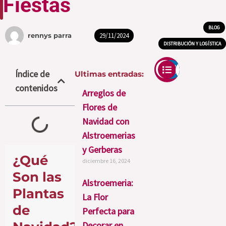
Fiestas
BLOG
,
29/11/2024
rennys parra
DISTRIBUCIÓN Y LOGÍSTICA
Índice de
Ultimas entradas:
contenidos
Arreglos de
Flores de
Navidad con
Alstroemerias
y Gerberas
¿Qué
diciembre 16, 2024
Son las
Alstroemeria:
Plantas
La Flor
de
Perfecta para
Decorar en