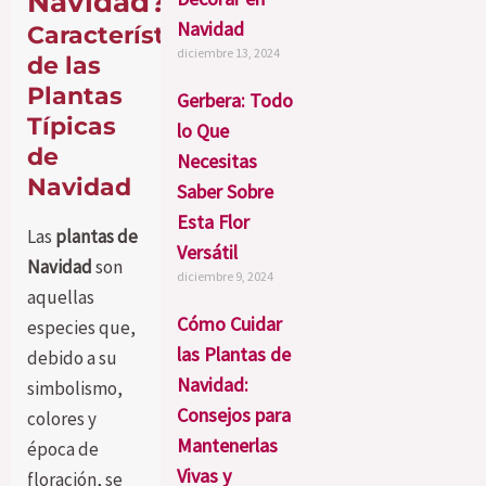
Navidad?
Navidad
Características
diciembre 13, 2024
de las
Plantas
Gerbera: Todo
Típicas
lo Que
de
Necesitas
Navidad
Saber Sobre
Esta Flor
Las
plantas de
Versátil
Navidad
son
diciembre 9, 2024
aquellas
Cómo Cuidar
especies que,
las Plantas de
debido a su
Navidad:
simbolismo,
Consejos para
colores y
Mantenerlas
época de
Vivas y
floración, se