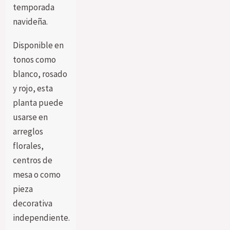
temporada
navideña.
Disponible en
tonos como
blanco, rosado
y rojo, esta
planta puede
usarse en
arreglos
florales,
centros de
mesa o como
pieza
decorativa
independiente.