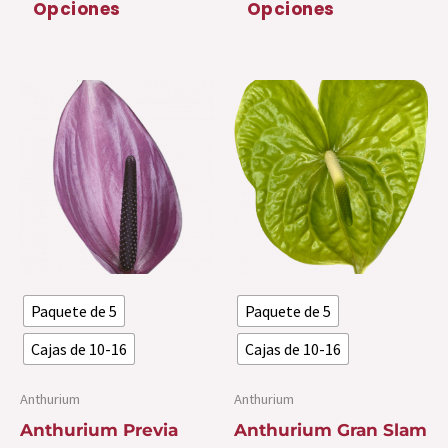
Opciones
Opciones
de
de
5
5
Este
Es
producto
pr
tiene
ti
múltiples
mú
variantes.
var
Las
La
opciones
op
se
se
Paquete de 5
Paquete de 5
pueden
pu
elegir
ele
Cajas de 10-16
Cajas de 10-16
en
en
la
la
Anthurium
Anthurium
página
pá
Anthurium Previa
Anthurium Gran Slam