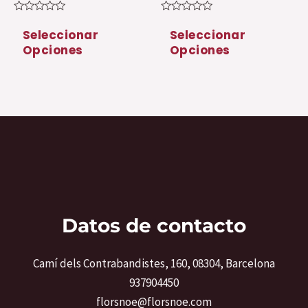
de
de
Valorado
Valorado
producto
pr
con
con
Seleccionar
Seleccionar
0
0
Opciones
Opciones
de
de
5
5
Datos de contacto
Camí dels Contrabandistes, 160, 08304, Barcelona
937904450
florsnoe@florsnoe.com