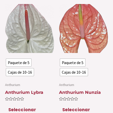
Este
Es
producto
pr
tiene
ti
múltiples
mú
variantes.
var
Las
La
opciones
op
se
se
Paquete de 5
Paquete de 5
pueden
pu
elegir
ele
Cajas de 10-16
Cajas de 10-16
en
en
la
la
Anthurium
Anthurium
página
pá
Anthurium Lybra
Anthurium Nunzia
de
de
Valorado
Valorado
producto
pr
con
con
Seleccionar
Seleccionar
0
0