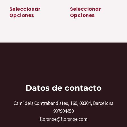
Valorado
Valorado
producto
pr
con
con
Seleccionar
Seleccionar
0
0
Opciones
Opciones
de
de
5
5
Datos de contacto
Camí dels Contrabandistes, 160, 08304, Barcelona
937904450
florsnoe@florsnoe.com