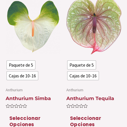
Este
Es
producto
pr
tiene
ti
múltiples
mú
variantes.
var
Las
La
opciones
op
se
se
Paquete de 5
Paquete de 5
pueden
pu
elegir
ele
Cajas de 10-16
Cajas de 10-16
en
en
la
la
Anthurium
Anthurium
página
pá
Anthurium Simba
Anthurium Tequila
de
de
Valorado
Valorado
producto
pr
con
con
Seleccionar
Seleccionar
0
0
Opciones
Opciones
de
de