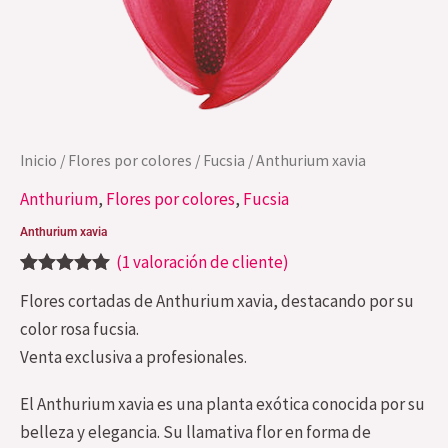
Inicio
/
Flores por colores
/
Fucsia
/ Anthurium xavia
Anthurium
,
Flores por colores
,
Fucsia
Anthurium xavia
(
1
valoración de cliente)
Valorado
1
Flores cortadas de Anthurium xavia, destacando por su
con
5.00
de
5 en base a
color rosa fucsia.
valoración
Venta exclusiva a profesionales.
de un cliente
El Anthurium xavia es una planta exótica conocida por su
belleza y elegancia. Su llamativa flor en forma de