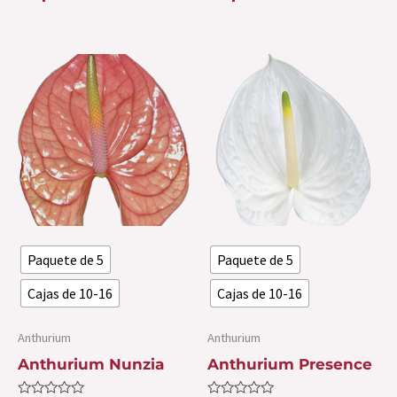
5
5
Este
Es
producto
pr
tiene
ti
múltiples
mú
variantes.
var
Las
La
opciones
op
se
se
Paquete de 5
Paquete de 5
pueden
pu
elegir
ele
Cajas de 10-16
Cajas de 10-16
en
en
la
la
Anthurium
Anthurium
página
pá
Anthurium Nunzia
Anthurium Presence
de
de