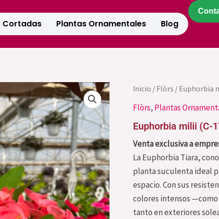
Cont
s Cortadas
Plantas Ornamentales
Blog
Inicio
/
Flòrs
/ Euphorbia m
Flòrs
,
Plantas Ornament
Euphorbia milii (C-1
Venta exclusiva a empres
La Euphorbia Tiara, con
planta suculenta ideal p
espacio. Con sus resisten
colores intensos —como r
tanto en exteriores sole