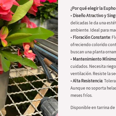
¿Por qué elegir la Eupho
•
Diseño Atractivo y Sing
delicadas le da una esté
ambiente. Ideal para mac
•
Floración Constante
: F
ofreciendo colorido cont
buscan una planta orna
•
Mantenimiento Mínim
cuidados. Necesita riego
ventilación. Resiste la s
•
Alta Resistencia
: Toler
Aunque no soporta helad
meses fríos.
Disponible en tarrina de 