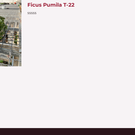
Ficus Pumila T-22
Valorado
con
0
de
5