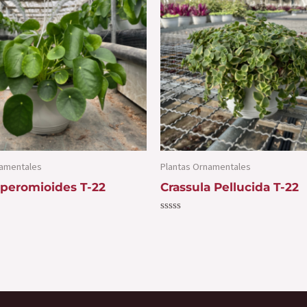
namentales
Plantas Ornamentales
eperomioides T-22
Crassula Pellucida T-22
Valorado
con
0
de
5