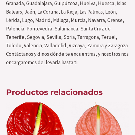
Granada, Guadalajara, Guipúzcoa, Huelva, Huesca, Islas
Balears, Jaén, La Coruña, La Rioja, Las Palmas, León,
Lérida, Lugo, Madrid, Málaga, Murcia, Navarra, Orense,
Palencia, Pontevedra, Salamanca, Santa Cruz de
Tenerife, Segovia, Sevilla, Soria, Tarragona, Teruel,
Toledo, Valencia, Valladolid, Vizcaya, Zamora y Zaragoza.
Contáctanos y dinos dónde te encuentras, y nosotros nos
encargaremos de llevarla hasta ti.
Productos relacionados
Este
Es
producto
pr
tiene
ti
múltiples
mú