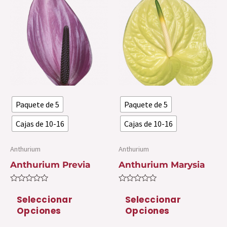
producto
pr
tiene
ti
múltiples
mú
variantes.
var
Las
La
opciones
op
se
se
Paquete de 5
Paquete de 5
pueden
pu
elegir
ele
Cajas de 10-16
Cajas de 10-16
en
en
la
la
Anthurium
Anthurium
página
pá
Anthurium Previa
Anthurium Marysia
de
de
Valorado
Valorado
producto
pr
con
con
Seleccionar
Seleccionar
0
0
Opciones
Opciones
de
de
5
5