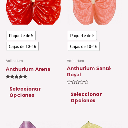
variantes.
var
Las
La
opciones
op
se
se
Paquete de 5
Paquete de 5
pueden
pu
elegir
ele
Cajas de 10-16
Cajas de 10-16
en
en
la
la
Anthurium
Anthurium
Anthurium Santé
página
pá
Anthurium Arena
Royal
de
de
Valorado
producto
pr
con
Seleccionar
Valorado
5.00
con
Seleccionar
Opciones
de 5
0
Opciones
de
5
Este
Es