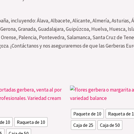
aña, incluyendo: Álava, Albacete, Alicante, Almería, Asturias, Á
Gerona, Granada, Guadalajara, Guipúzcoa, Huelva, Huesca, Islas
 Orense, Palencia, Pontevedra, Salamanca, Santa Cruz de Teneri
agoza. ¡Contáctanos y nos aseguraremos de que las Gerberas Eur
Este
producto
tiene
Paquete de 10
Raqueta de 
múltiples
de 10
Raqueta de 10
variantes.
Caja de 25
Caja de 50
Las
25
Caja de 50