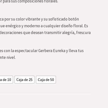
or para sus composiciones florales.
a por su color vibrante y su sofisticado botón
e enérgico y moderno a cualquier diseño floral. Es
decoraciones que desean transmitir alegría, frescura
s con la espectacular Gerbera Eureka y lleva tus
nte nivel.
a de 10
Caja de 25
Caja de 50