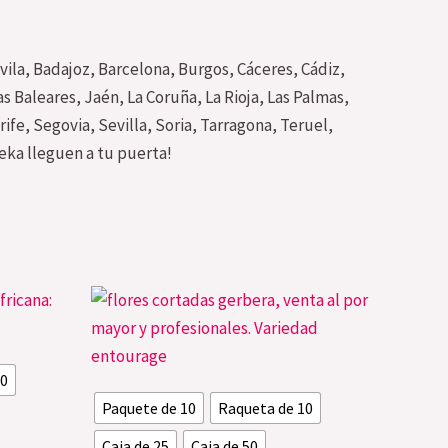
vila, Badajoz, Barcelona, Burgos, Cáceres, Cádiz,
 Baleares, Jaén, La Coruña, La Rioja, Las Palmas,
fe, Segovia, Sevilla, Soria, Tarragona, Teruel,
eka lleguen a tu puerta!
Este
Este
producto
producto
tiene
tiene
10
múltiples
múltiples
Paquete de 10
Raqueta de 10
variantes.
variantes.
Las
Las
Caja de 25
Caja de 50