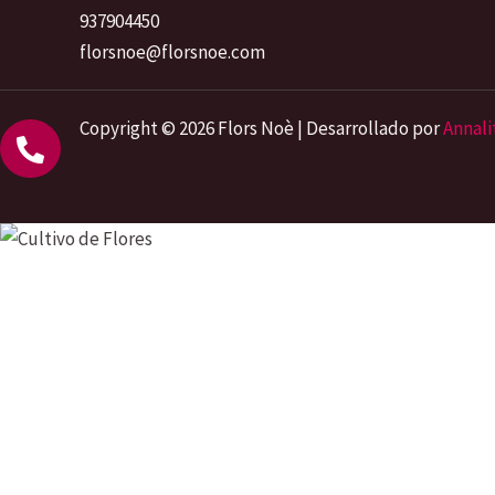
937904450
florsnoe@florsnoe.com
Copyright © 2026 Flors Noè | Desarrollado por
Annali