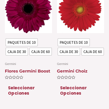
tiene
ti
múltiples
mú
variantes.
var
Las
La
opciones
op
se
se
PAQUETES DE 10
PAQUETES DE 10
pueden
pu
elegir
ele
CAJA DE 30
CAJA DE 60
CAJA DE 30
CAJA DE 60
en
en
la
la
Germini
Germini
página
pá
Flores Germini Boost
Germini Choiz
de
de
Valorado
Valorado
producto
pr
con
con
Seleccionar
Seleccionar
0
0
Opciones
Opciones
de
de
5
5