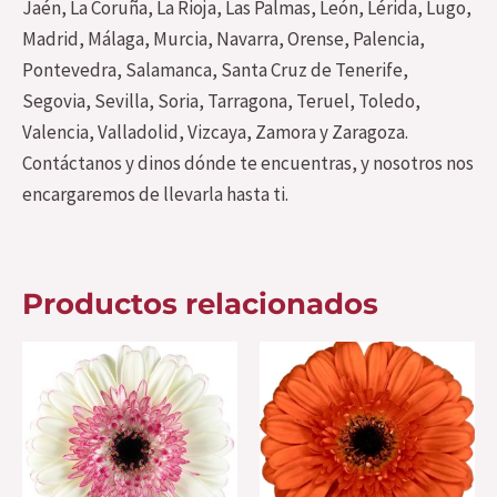
Jaén, La Coruña, La Rioja, Las Palmas, León, Lérida, Lugo,
Madrid, Málaga, Murcia, Navarra, Orense, Palencia,
Pontevedra, Salamanca, Santa Cruz de Tenerife,
Segovia, Sevilla, Soria, Tarragona, Teruel, Toledo,
Valencia, Valladolid, Vizcaya, Zamora y Zaragoza.
Contáctanos y dinos dónde te encuentras, y nosotros nos
encargaremos de llevarla hasta ti.
Productos relacionados
Este
Es
producto
pr
tiene
ti
múltiples
mú
variantes.
var