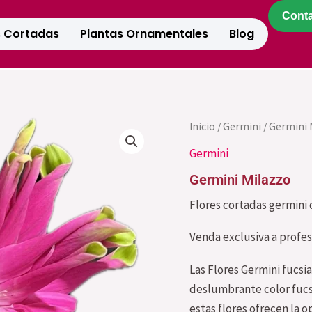
Cont
s Cortadas
Plantas Ornamentales
Blog
Germini
Inicio
/
Germini
/ Germini 
Milazzo
Germini
cantidad
Germini Milazzo
Flores cortadas germini o
Venda exclusiva a profes
Las Flores Germini fucsia
deslumbrante color fucs
estas flores ofrecen la 