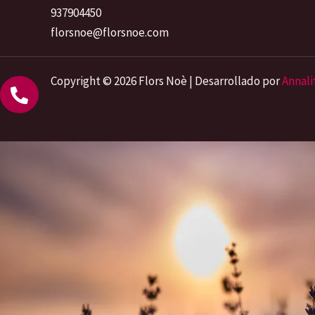
937904450
florsnoe@florsnoe.com
Copyright © 2026 Flors Noè | Desarrollado por
Annali