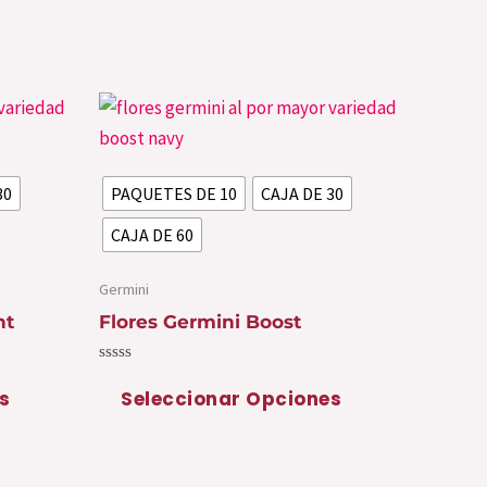
Este
Este
producto
producto
tiene
tiene
30
PAQUETES DE 10
CAJA DE 30
múltiples
múltiples
variantes.
variantes.
CAJA DE 60
Las
Las
opciones
opciones
Germini
se
se
ht
Flores Germini Boost
pueden
pueden
Valorado
elegir
elegir
con
s
Seleccionar Opciones
0
en
en
de
5
la
la
página
página