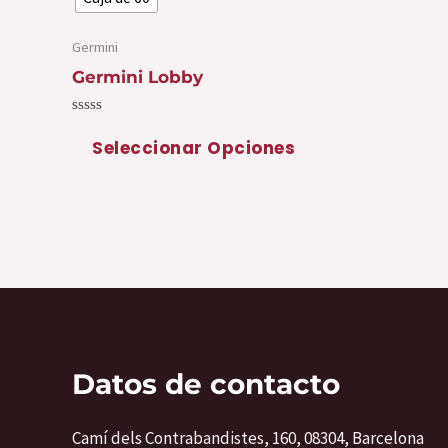
de
producto
Germini
Germini Lobby
Valorado
con
Seleccionar Opciones
0
de
5
Datos de contacto
Camí dels Contrabandistes, 160, 08304, Barcelona