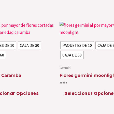
Este
producto
tiene
S DE 10
CAJA DE 30
PAQUETES DE 10
CAJA DE 
múltiples
variantes.
 60
CAJA DE 60
Las
opciones
Germini
se
i Caramba
Flores germini moonlig
pueden
Valorado
elegir
con
cionar Opciones
Seleccionar Opcione
0
en
de
5
la
página