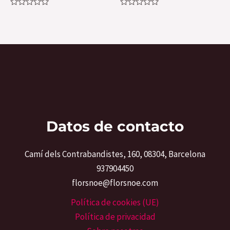
Valorado
Valorado
con
con
0
0
de
de
5
5
Datos de contacto
Camí dels Contrabandistes, 160, 08304, Barcelona
937904450
florsnoe@florsnoe.com
Política de cookies (UE)
Política de privacidad