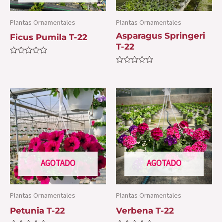
Plantas Ornamentales
Plantas Ornamentales
Asparagus Springeri
Ficus Pumila T-22
T-22
Valorado
con
Valorado
0
con
de
0
5
de
5
AGOTADO
AGOTADO
Plantas Ornamentales
Plantas Ornamentales
Petunia T-22
Verbena T-22