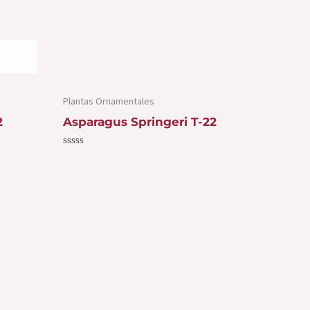
Plantas Ornamentales
2
Asparagus Springeri T-22
Valorado
con
0
de
5