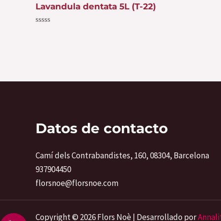
Lavandula dentata 5L (T-22)
Valorado
con
0
de
5
Datos de contacto
Camí dels Contrabandistes, 160, 08304, Barcelona
937904450
florsnoe@florsnoe.com
Copyright © 2026 Flors Noè | Desarrollado por
Annali