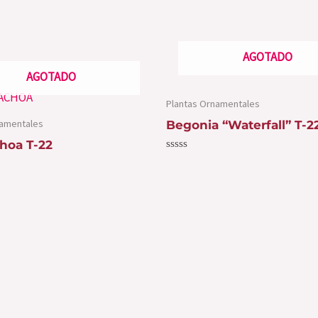
AGOTADO
AGOTADO
Plantas Ornamentales
namentales
Begonia “Waterfall” T-2
choa T-22
Valorado
con
0
de
5