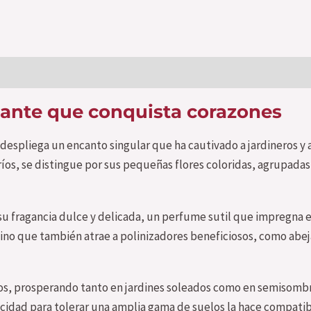
agante que conquista corazones
) despliega un encanto singular que ha cautivado a jardineros y 
íos, se distingue por sus pequeñas flores coloridas, agrupada
 su fragancia dulce y delicada, un perfume sutil que impregna e
 sino que también atrae a polinizadores beneficiosos, como abej
os, prosperando tanto en jardines soleados como en semisombra.
cidad para tolerar una amplia gama de suelos la hace compatibl