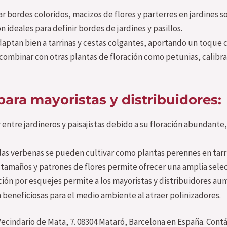
r bordes coloridos, macizos de flores y parterres en jardines s
 ideales para definir bordes de jardines y pasillos.
aptan bien a tarrinas y cestas colgantes, aportando un toque c
ombinar con otras plantas de floración como petunias, calibra
para mayoristas y distribuidores:
ntre jardineros y paisajistas debido a su floración abundante,
 las verbenas se pueden cultivar como plantas perennes en tarr
 tamaños y patrones de flores permite ofrecer una amplia selecc
ión por esquejes permite a los mayoristas y distribuidores aum
 beneficiosas para el medio ambiente al atraer polinizadores.
Vecindario de Mata, 7. 08304 Mataró, Barcelona en España. Contá