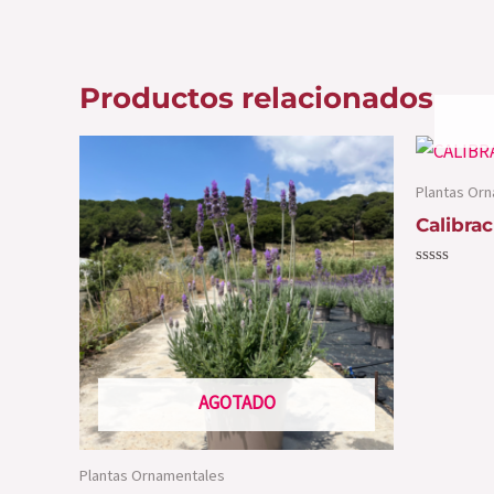
Productos relacionados
Plantas Or
Calibra
Valorado
con
0
de
5
AGOTADO
Plantas Ornamentales