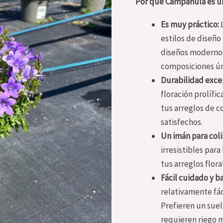
Por qué Campanula es una
Es muy práctico:
L
estilos de diseño
diseños modernos 
composiciones úni
Durabilidad exce
floración prolífi
tus arreglos de c
satisfechos.
Un imán para coli
irresistibles par
tus arreglos flora
Fácil cuidado y 
relativamente fác
Prefieren un suel
requieren riego 