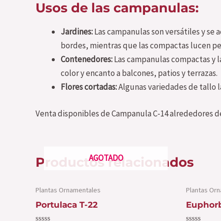
Usos de las campanulas:
Jardines:
Las campanulas son versátiles y se ad
bordes, mientras que las compactas lucen per
Contenedores:
Las campanulas compactas y las
color y encanto a balcones, patios y terrazas.
Flores cortadas:
Algunas variedades de tallo l
Venta disponibles de
Campanula C-14
alrededores de
AGOTADO
Productos relacionados
Plantas Ornamentales
Plantas Or
Portulaca T-22
Euphorb