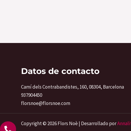
Valorado
Valorado
con
con
0
0
de
de
5
5
Datos de contacto
Camí dels Contrabandistes, 160, 08304, Barcelona
937904450
florsnoe@florsnoe.com
Copyright © 2026 Flors Noè | Desarrollado por
Annali