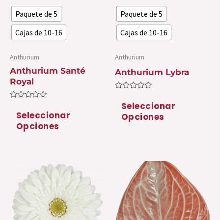
se
se
Paquete de 5
Paquete de 5
pueden
pu
elegir
ele
Cajas de 10-16
Cajas de 10-16
en
en
la
la
Anthurium
Anthurium
Anthurium Santé
página
pá
Anthurium Lybra
Royal
de
de
Valorado
producto
pr
con
Seleccionar
Valorado
0
con
Seleccionar
Opciones
de
0
5
Opciones
de
5
Este
Es
producto
pr
tiene
ti
múltiples
mú