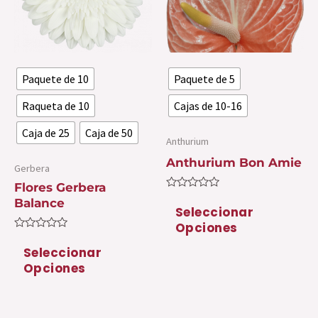
variantes.
var
Las
La
opciones
op
se
se
Paquete de 10
Paquete de 5
pueden
pu
elegir
ele
Raqueta de 10
Cajas de 10-16
en
en
Caja de 25
Caja de 50
la
la
Anthurium
página
pá
Anthurium Bon Amie
Gerbera
de
de
Flores Gerbera
Valorado
producto
pr
Balance
con
Seleccionar
0
Opciones
de
5
Valorado
con
Seleccionar
0
Opciones
de
5