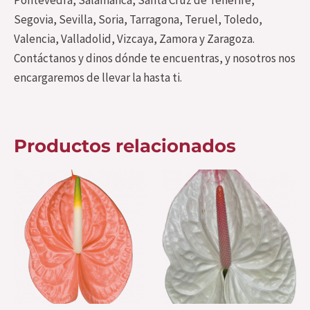
Pontevedra, Salamanca, Santa Cruz de Tenerife,
Segovia, Sevilla, Soria, Tarragona, Teruel, Toledo,
Valencia, Valladolid, Vizcaya, Zamora y Zaragoza.
Contáctanos y dinos dónde te encuentras, y nosotros nos
encargaremos de llevar la hasta ti.
Productos relacionados
Este
Es
producto
pr
tiene
ti
múltiples
mú
variantes.
var
Las
La
opciones
op